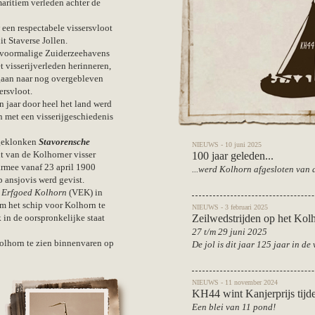
aritiem verleden achter de
een respectabele vissersvloot
t Staverse Jollen.
e voormalige Zuiderzeehavens
t visserijverleden herinneren,
egaan naar nog overgebleven
ersvloot.
 jaar door heel het land werd
n met een visserijgeschiedenis
 geklonken
Stavorensche
NIEUWS - 10 juni 2025
ht van de Kolhorner visser
100 jaar geleden...
rmee vanaf 23 april 1900
...werd Kolhorn afgesloten van 
 ansjovis werd gevist.
d Erfgoed Kolhorn
(VEK) in
om het schip voor Kolhorn te
NIEUWS - 3 februari 2025
Zeilwedstrijden op het Kol
in de oorspronkelijke staat
27 t/m 29 juni 2025
olhorn te zien binnenvaren op
De jol is dit jaar 125 jaar in de 
NIEUWS - 11 november 2024
KH44 wint Kanjerprijs tij
Een blei van 11 pond!