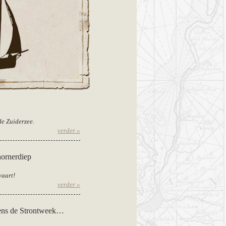
de Zuiderzee.
verder »
hornerdiep
vaart!
verder »
dens de Strontweek…