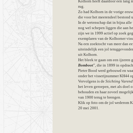
Kolhorn heeft daardoor een lang m
rug.
Zo had Kolhorn in de vorige eeuw 
die voor het meerendeel bestond ui
In de wetenschap dat in bijna all
nog wel schepen liggen die aan he
zijn we in 1999 actief op zoek g
exemplaren van de Kolhorner viss
Na een zoektocht van meer dan een
uiteindelijk een jol teruggevonde
uit Kolhorn.
Het bleek te gaan om een ijzeren
Bomboot
”, die in 1899 in opdrac
Pieter Bood werd gebouwd en waa
onder het visserijnummer KH44 op
Vervolgens is de
Stichting Varen
het leven geroepen, met als doel 
behouden en haar zoveel mogelijk 
van 1900 terug te brengen.
Klik op foto om de jol wederom K
20 mei 2001.