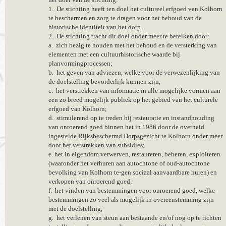
1. De stichting heeft ten doel het cultureel erfgoed van Kolhorn
te beschermen en zorg te dragen voor het behoud van de
historische identiteit van het dorp.
2. De stichting tracht dit doel onder meer te bereiken door:
a. zich bezig te houden met het behoud en de versterking van
elementen met een cultuurhistorische waarde bij
planvormingprocessen;
b. het geven van adviezen, welke voor de verwezenlijking van
de doelstelling bevorderlijk kunnen zijn;
c. het verstrekken van informatie in alle mogelijke vormen aan
een zo breed mogelijk publiek op het gebied van het culturele
erfgoed van Kolhorn;
d. stimulerend op te treden bij restauratie en instandhouding
van onroerend goed binnen het in 1986 door de overheid
ingestelde Rijksbeschermd Dorpsgezicht te Kolhorn onder meer
door het verstrekken van subsidies;
e. het in eigendom verwerven, restaureren, beheren, exploiteren
(waaronder het verhuren aan autochtone of oud-autochtone
bevolking van Kolhorn te-gen sociaal aanvaardbare huren) en
verkopen van onroerend goed;
f. het vinden van bestemmingen voor onroerend goed, welke
bestemmingen zo veel als mogelijk in overeenstemming zijn
met de doelstelling;
g. het verlenen van steun aan bestaande en/of nog op te richten