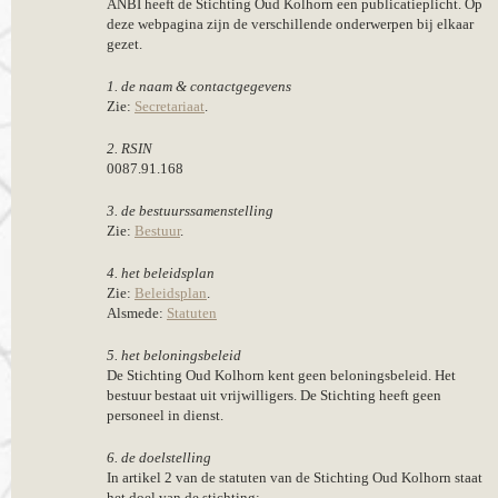
ANBI heeft de Stichting Oud Kolhorn een publicatieplicht. Op
deze webpagina zijn de verschillende onderwerpen bij elkaar
gezet.
1. de naam & contactgegevens
Zie:
Secretariaat
.
2. RSIN
0087.91.168
3. de bestuurssamenstelling
Zie:
Bestuur
.
4. het beleidsplan
Zie:
Beleidsplan
.
Alsmede:
Statuten
5. het beloningsbeleid
De Stichting Oud Kolhorn kent geen beloningsbeleid. Het
bestuur bestaat uit vrijwilligers. De Stichting heeft geen
personeel in dienst.
6. de doelstelling
In artikel 2 van de statuten van de Stichting Oud Kolhorn staat
het doel van de stichting: