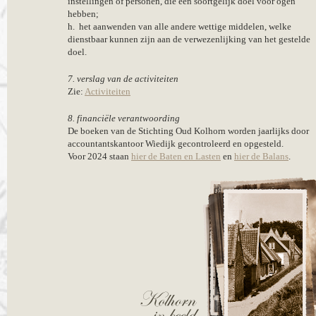
instellingen of personen, die een soortgelijk doel voor ogen
hebben;
h. het aanwenden van alle andere wettige middelen, welke
dienstbaar kunnen zijn aan de verwezenlijking van het gestelde
doel.
7. verslag van de activiteiten
Zie:
Activiteiten
8. financiële verantwoording
De boeken van de Stichting Oud Kolhorn worden jaarlijks door
accountantskantoor Wiedijk gecontroleerd en opgesteld.
Voor 2024 staan
hier de Baten en Lasten
en
hier de Balans
.